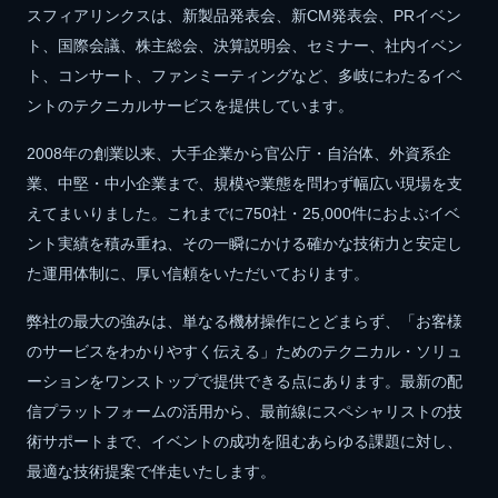
スフィアリンクスは、新製品発表会、新CM発表会、PRイベン
ト、国際会議、株主総会、決算説明会、セミナー、社内イベン
ト、コンサート、ファンミーティングなど、多岐にわたるイベ
ントのテクニカルサービスを提供しています。
2008年の創業以来、大手企業から官公庁・自治体、外資系企
業、中堅・中小企業まで、規模や業態を問わず幅広い現場を支
えてまいりました。これまでに750社・25,000件におよぶイベ
ント実績を積み重ね、その一瞬にかける確かな技術力と安定し
た運用体制に、厚い信頼をいただいております。
弊社の最大の強みは、単なる機材操作にとどまらず、「お客様
のサービスをわかりやすく伝える」ためのテクニカル・ソリュ
ーションをワンストップで提供できる点にあります。最新の配
信プラットフォームの活用から、最前線にスペシャリストの技
術サポートまで、イベントの成功を阻むあらゆる課題に対し、
最適な技術提案で伴走いたします。